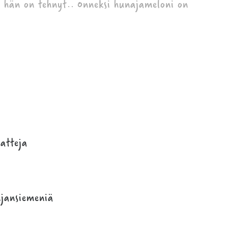
a hän on tehnyt.. Onneksi hunajameloni on
atteja
njansiemeniä