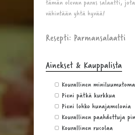
tämän olevan paras salaatti, jot
vähintään yhtä hyvää!
Resepti: Parmansalaatti
Ainekset & Kauppalista
Kourallinen miniluumutoma
Pieni pätkä kurkkua
Pieni lohko hunajamelonia
Kourallinen paahdettuja pi
Kourallinen rucolaa