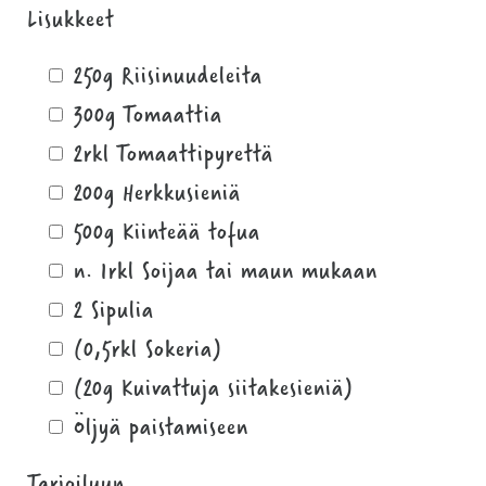
Lisukkeet
250g Riisinuudeleita
300g Tomaattia
2rkl Tomaattipyrettä
200g Herkkusieniä
500g Kiinteää tofua
n. 1rkl Soijaa tai maun mukaan
2 Sipulia
(0,5rkl Sokeria)
(20g Kuivattuja siitakesieniä)
Öljyä paistamiseen
Tarjoiluun