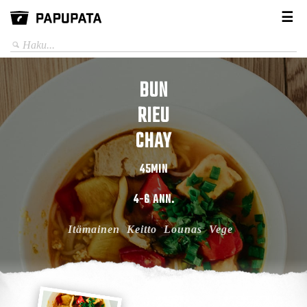
☰
BUN
RIEU
CHAY
45MIN
4-6 ANN.
Itämainen
Keitto
Lounas
Vege