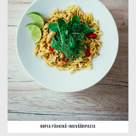
NOPEA PÄHKINÄ-INKIVÄÄRIPASTA