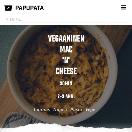
☰
VEGAANINEN
MAC
'N'
CHEESE
30MIN
2-3 ANN.
Lounas
Nopea
Pasta
Vege