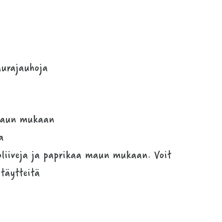
aurajauhoja
 maun mukaan
a
 oliiveja ja paprikaa maun mukaan. Voit
täytteitä