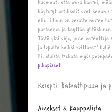
huomaat, että word kaatui, määr
käytetyt artikkelit ovat kauan si
alle. Silloin on parasta nostaa h
partaansa ja käyttää yhtäkkinen
Tästä yksi ohje, jossa bataatteja
ja lopulta kaikki voittavat! Kyll
PS. Muista tsekata myös papupad
pikapizzat
Resepti: Bataattipizza ja 
Ainekset & Kauppalista