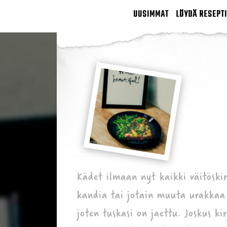
UUSIMMAT
LÖYDÄ RESEPTI
Kädet ilmaan nyt kaikki väitöski
kandia tai jotain muuta urakkaa 
joten tuskasi on jaettu. Joskus ki