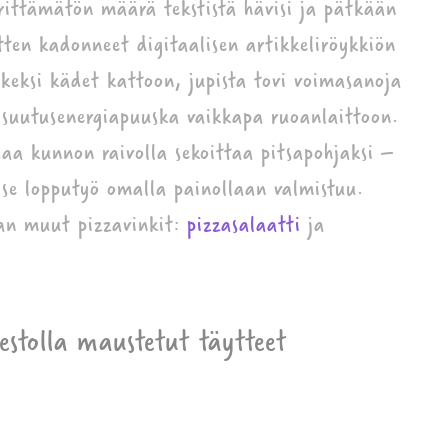
ittämätön määrä tekstistä hävisi ja pätkään
tten kadonneet digitaalisen artikkeliröykkiön
etkeksi kädet kattoon, jupista tovi voimasanoja
 suutusenergiapuuska vaikkapa ruoanlaittoon.
 saa kunnon raivolla sekoittaa pitsapohjaksi –
ä se lopputyö omalla painollaan valmistuu.
an muut pizzavinkit:
pizzasalaatti
ja
pestolla maustetut täytteet