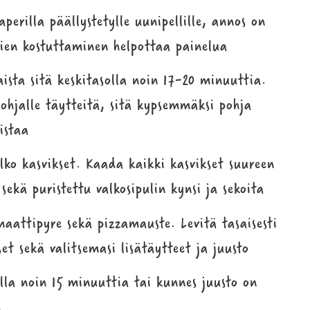
perilla päällystetylle uunipellille, annos on
äsien kostuttaminen helpottaa painelua
ista sitä keskitasolla noin 17-20 minuuttia.
hjalle täytteitä, sitä kypsemmäksi pohja
istaa
ilko kasvikset. Kaada kaikki kasvikset suureen
 sekä puristettu valkosipulin kynsi ja sekoita
maattipyre sekä pizzamauste. Levitä tasaisesti
t sekä valitsemasi lisätäytteet ja juusto
olla noin 15 minuuttia tai kunnes juusto on
n