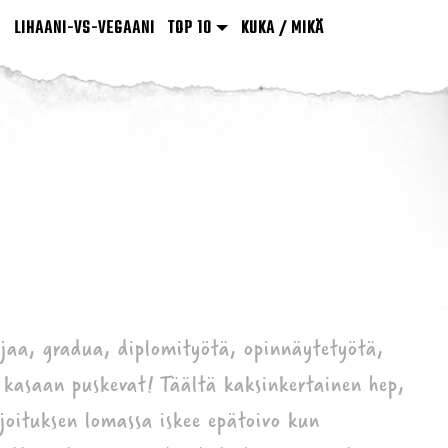
LIHAANI-VS-VEGAANI
TOP 10
KUKA / MIKÄ
rjaa, gradua, diplomityötä, opinnäytetyötä,
kasaan puskevat! Täältä kaksinkertainen hep,
rjoituksen lomassa iskee epätoivo kun