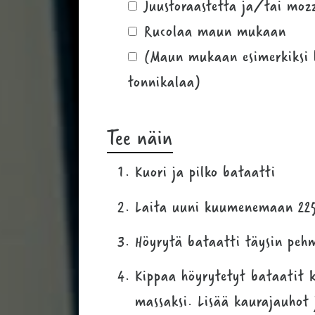
Juustoraastetta ja/tai mo
Rucolaa maun mukaan
(Maun mukaan esimerkiksi h
tonnikalaa)
Tee näin
Kuori ja pilko bataatti
Laita uuni kuumenemaan 225
Höyrytä bataatti täysin peh
Kippaa höyrytetyt bataatit k
massaksi. Lisää kaurajauhot 