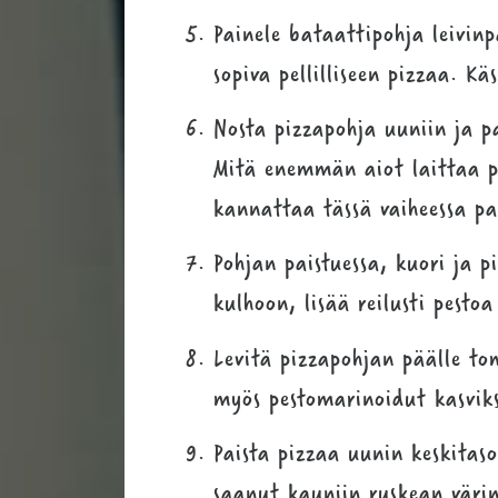
Painele bataattipohja leivinpa
sopiva pellilliseen pizzaa. K
Nosta pizzapohja uuniin ja pa
Mitä enemmän aiot laittaa po
kannattaa tässä vaiheessa pa
Pohjan paistuessa, kuori ja p
kulhoon, lisää reilusti pestoa
Levitä pizzapohjan päälle to
myös pestomarinoidut kasvikse
Paista pizzaa uunin keskitas
saanut kauniin ruskean väri