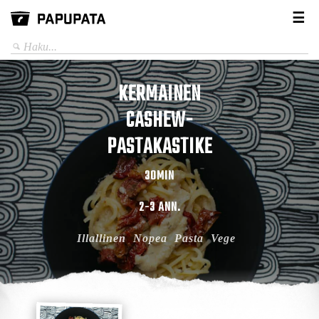
☰
KERMAINEN
CASHEW-
PASTAKASTIKE
30MIN
2-3 ANN.
Illallinen
Nopea
Pasta
Vege