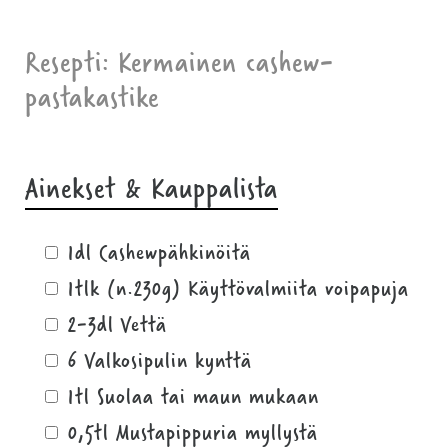
Resepti: Kermainen cashew-
pastakastike
Ainekset & Kauppalista
1dl Cashewpähkinöitä
1tlk (n.230g) Käyttövalmiita voipapuja
2-3dl Vettä
6 Valkosipulin kynttä
1tl Suolaa tai maun mukaan
0,5tl Mustapippuria myllystä