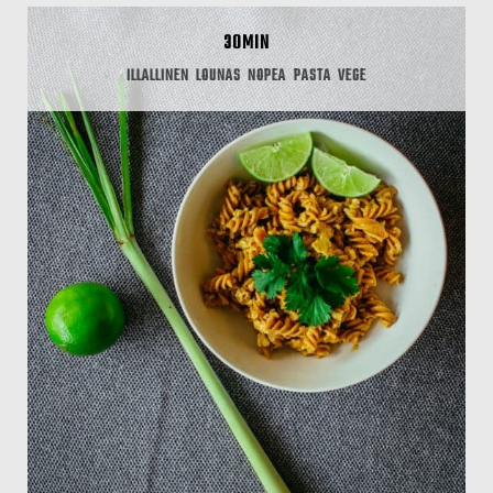
30MIN
ILLALLINEN
LOUNAS
NOPEA
PASTA
VEGE