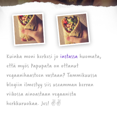
Kuinka moni kerkesi jo
instassa
huomata,
että myös Papupata on ottanut
vegaanihaasteen vastaan? Tammikuussa
blogiin ilmestyy siis useamman kerran
viikossa ainoastaan vegaanista
herkkuruokaa. Jes! ✌️✌️