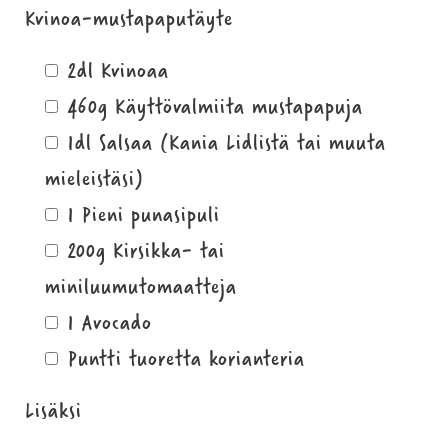
Kvinoa-mustapaputäyte
2dl Kvinoaa
460g Käyttövalmiita mustapapuja
1dl Salsaa (Kania Lidlistä tai muuta
mieleistäsi)
1 Pieni punasipuli
200g Kirsikka- tai
miniluumutomaatteja
1 Avocado
Puntti tuoretta korianteria
Lisäksi