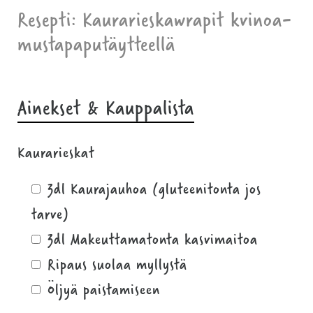
Resepti: Kaurarieskawrapit kvinoa-
mustapaputäytteellä
Ainekset & Kauppalista
Kaurarieskat
3dl Kaurajauhoa (gluteenitonta jos
tarve)
3dl Makeuttamatonta kasvimaitoa
Ripaus suolaa myllystä
Öljyä paistamiseen