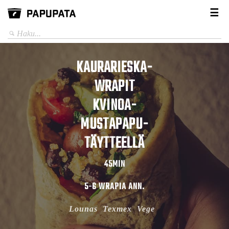
☰
KAURARIESKA-
WRAPIT
KVINOA-
MUSTAPAPU-
TÄYTTEELLÄ
45MIN
5-6 WRAPIA ANN.
Lounas
Texmex
Vege