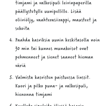
timjami ja valkosipuli leivinpaperilla
päällystetylle uunipellille. Lisää
oliiviöljy, vaahterasiirappi, mausteet ja
sekoita
Paahda kasviksia uunin keskitasolla noin
30 min tai kunnes munakoisot ovat
pehmenneet ja sienet saaneet hieman
väriä
Valmista kasvisten paistuessa linssit.
Kuori ja pilko puna- ja valkosipuli,
hienonna timjami
Kuullota sipuleita öljyssä kasarin