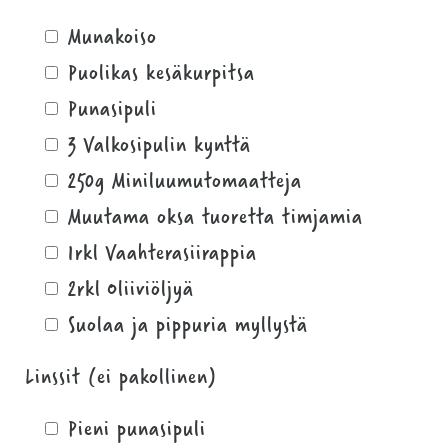
Munakoiso
Puolikas kesäkurpitsa
Punasipuli
3 Valkosipulin kynttä
250g Miniluumutomaatteja
Muutama oksa tuoretta timjamia
1rkl Vaahterasiirappia
2rkl Oliiviöljyä
Suolaa ja pippuria myllystä
Linssit (ei pakollinen)
Pieni punasipuli