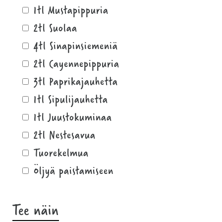
1tl Mustapippuria
2tl Suolaa
4tl Sinapinsiemeniä
2tl Cayennepippuria
3tl Paprikajauhetta
1tl Sipulijauhetta
1tl Juustokuminaa
2tl Nestesavua
Tuorekelmua
Öljyä paistamiseen
Tee näin