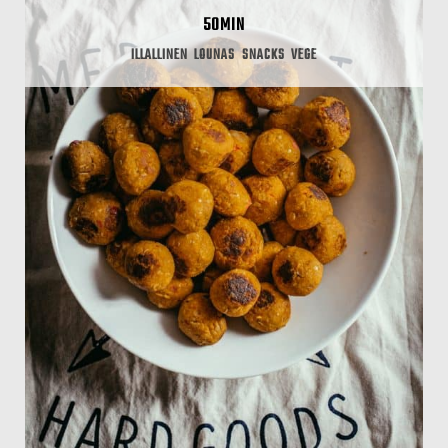
50MIN
ILLALLINEN
LOUNAS
SNACKS
VEGE