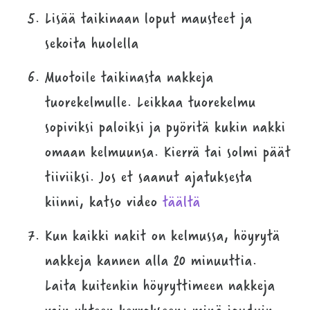
Lisää taikinaan loput mausteet ja
sekoita huolella
Muotoile taikinasta nakkeja
tuorekelmulle. Leikkaa tuorekelmu
sopiviksi paloiksi ja pyöritä kukin nakki
omaan kelmuunsa. Kierrä tai solmi päät
tiiviiksi. Jos et saanut ajatuksesta
kiinni, katso video
täältä
Kun kaikki nakit on kelmussa, höyrytä
nakkeja kannen alla 20 minuuttia.
Laita kuitenkin höyryttimeen nakkeja
vain yhteen kerrokseen; minä jouduin