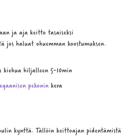
aan ja aja keitto tasaiseksi
että jos haluat ohuemman koostumuksen.
 kiehua hiljalleen 5-10min
egaanisen pekonin
kera
ipulin kynttä. Tällöin keittoajan pidentämistä