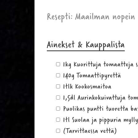
Resepti: Maailman nopein 
Ainekset & Kauppalista
1kg Kuorittuja tomaatteja 
140g Tomaattipyrettä
1tlk Kookosmaitoa
1,5dl Aurinkokuivattuja t
Puolikas puntti tuoretta ba
1tl Suolaa ja pippuria myl
(Tarvittaessa vettä)