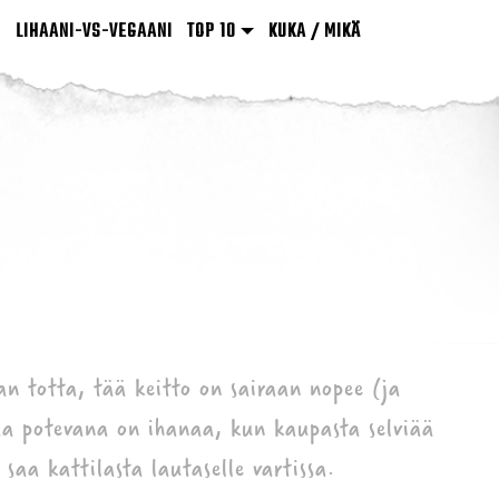
LIHAANI-VS-VEGAANI
TOP 10
KUKA / MIKÄ
an totta, tää keitto on sairaan nopee (ja
saa potevana on ihanaa, kun kaupasta selviää
 saa kattilasta lautaselle vartissa.