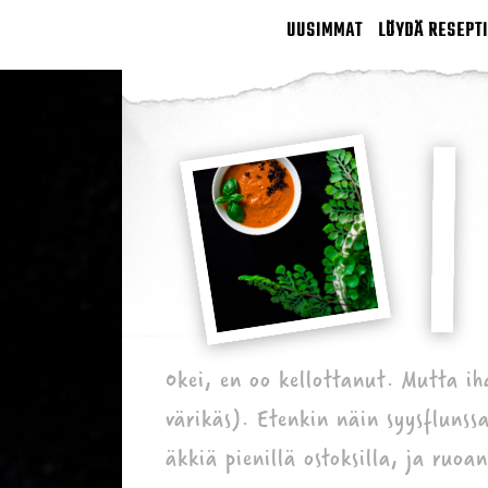
UUSIMMAT
LÖYDÄ RESEPTI
Okei, en oo kellottanut. Mutta ih
värikäs). Etenkin näin syysfluns
äkkiä pienillä ostoksilla, ja ruoan