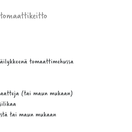
tomaattikeitto
säilykkeenä tomaattimehussa
omaatteja (tai maun mukaan)
silikaa
lystä tai maun mukaan