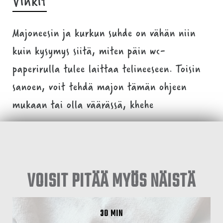
Vinkit
Majoneesin ja kurkun suhde on vähän niin
kuin kysymys siitä, miten päin wc-
paperirulla tulee laittaa telineeseen. Toisin
sanoen, voit tehdä majon tämän ohjeen
mukaan tai olla väärässä, khehe
VOISIT PITÄÄ MYÖS NÄISTÄ
30 MIN